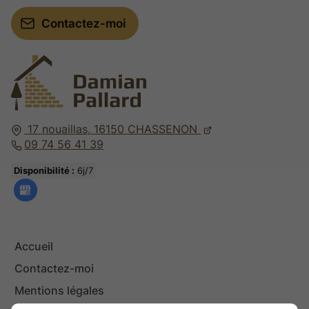
Contactez-moi
17 nouaillas,
16150
CHASSENON
09 74 56 41 39
Disponibilité :
6j/7
Accueil
Contactez-moi
Mentions légales